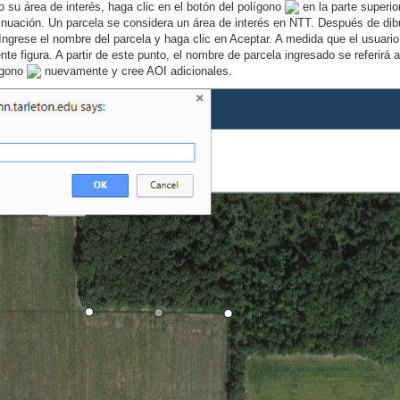
su área de interés, haga clic en el botón del polígono
en la parte superio
inuación. Un parcela se considera un área de interés en NTT. Después de dibuj
ngrese el nombre del parcela y haga clic en Aceptar. A medida que el usuari
te figura. A partir de este punto, el nombre de parcela ingresado se referirá 
lígono
nuevamente y cree AOI adicionales.